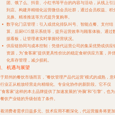
团、饿了么、抖音、小红书等平台的内容与活动，从线上引
到店。构建并精细化运营微信会员社群，通过会员权益、积
兑换、精准推送等方式提升复购率。
数字化门店管理
：引入或优化排队叫号、智能点餐、支付结
算、后厨KDS显示系统等，提升运营效率与顾客体验。通过
据看板，让管理者实时掌握经营状况。
供应链协同与成本控制
：凭借代运营公司的集采优势或供应
资源，为“食客家”提供更具性价比的稳定食材供应方案，并
化库存管理，减少损耗。
四、 机遇与展望
对于郑州的餐饮市场而言，“餐饮管理产品代运营”模式的成熟，意
着行业正从粗放经营走向精细化、专业化协作的新阶段。它不仅
“食客家”这样的本土品牌提供了加速发展的“外脑”和“引擎”，也
个餐饮产业链的升级创造了条件。
随着消费者需求日益多元、技术应用不断深化，代运营服务将更