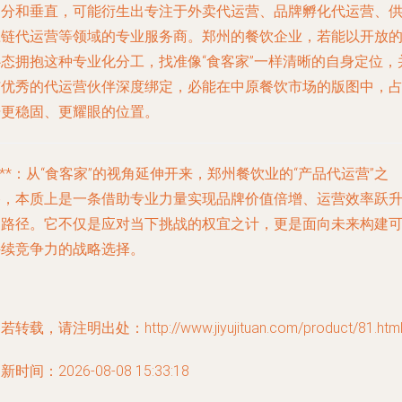
细分和垂直，可能衍生出专注于外卖代运营、品牌孵化代运营、
应链代运营等领域的专业服务商。郑州的餐饮企业，若能以开放
心态拥抱这种专业化分工，找准像“食客家”一样清晰的自身定位，
与优秀的代运营伙伴深度绑定，必能在中原餐饮市场的版图中，
据更稳固、更耀眼的位置。
***：从“食客家”的视角延伸开来，郑州餐饮业的“产品代运营”之
路，本质上是一条借助专业力量实现品牌价值倍增、运营效率跃
的路径。它不仅是应对当下挑战的权宜之计，更是面向未来构建
持续竞争力的战略选择。
若转载，请注明出处：http://www.jiyujituan.com/product/81.htm
新时间：2026-08-08 15:33:18